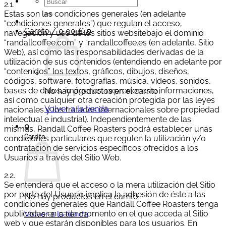
Buscar
2.1.
por:
Estas son las condiciones generales (en adelante
“condiciones generales”) que regulan el acceso,
Carrito /
0,00
€
0
navegación y uso de los sitios websitebajo el dominio
“randallcoffee.com” y “randallcoffee.es (en adelante, Sitio
Web), así como las responsabilidades derivadas de la
utilización de sus contenidos (entendiendo en adelante por
“contenidos” los textos, gráficos, dibujos, diseños,
códigos, software, fotografías, música, vídeos, sonidos,
bases de datos, imágenes, expresiones e informaciones,
No hay productos en el carrito.
así como cualquier otra creación protegida por las leyes
Volver a la tienda
nacionales y los tratados internacionales sobre propiedad
intelectual e industrial). Independientemente de las
0
mismas, Randall Coffee Roasters podrá establecer unas
Carrito
condiciones particulares que regulen la utilización y/o
contratación de servicios específicos ofrecidos a los
Usuarios a través del Sitio Web.
2.2.
Se entenderá que el acceso o la mera utilización del Sitio
por parte del Usuario implica la adhesión de éste a las
No hay productos en el carrito.
condiciones generales que Randall Coffee Roasters tenga
publicadas en cada momento en el que acceda al Sitio
Volver a la tienda
web y que estarán disponibles para los usuarios. En