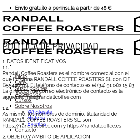
Saltar
Envío gratuito a península a partir de 48 €
al
contenido
POLÍTICA DE PRIVACIDAD
1. DATOS IDENTIFICATIVOS
1.1.
Randall Coffee Roasters es el nombre comercial con el
Inicio
que funciona RANDALL COFFEE ROASTERS SL con CIF
Café
B55446918. El teléfono de contacto es el (34) 91 082 15 83.
Suscripciones
La dirección de correo electrónico de contacto es la
Accesorios
siguiente: mail@randallcoffee.com
Cursos
Sobre Nosotros
1.2.
Wholesale
Asimismo, los nombres de dominio, titularidad de
Historia
RANDALL COFFEE ROASTERS SL, son
Eventos
https://randallcoffee.com y https://randallcoffee.es
Contacto
2. OBJETO Y ÁMBITO DE APLICACIÓN