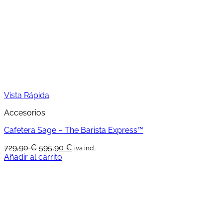
Vista Rápida
Accesorios
Cafetera Sage – The Barista Express™
El
El
729,90
€
595,90
€
iva incl.
precio
precio
Añadir al carrito
original
actual
era:
es:
729,90 €.
595,90 €.