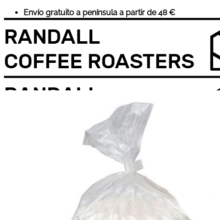
Saltar
Envío gratuito a península a partir de 48 €
al
contenido
Inicio
Café
Suscripciones
Accesorios
Cursos
Sobre Nosotros
Wholesale