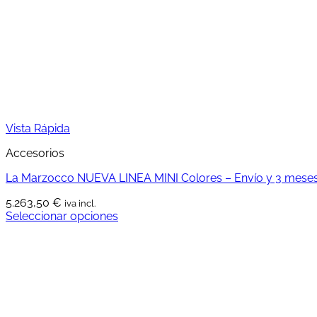
Vista Rápida
Accesorios
La Marzocco NUEVA LINEA MINI Colores – Envío y 3 meses 
5.263,50
€
iva incl.
Seleccionar opciones
Este
producto
tiene
múltiples
variantes.
Las
opciones