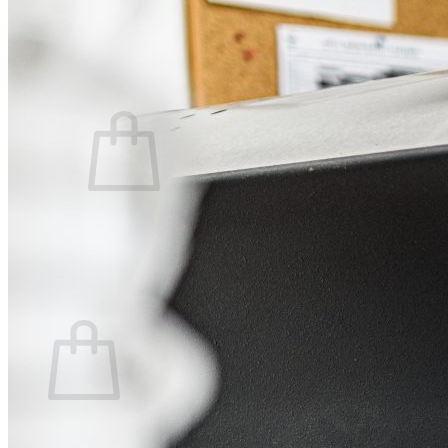
Contacto
Buscar
por:
Carrito /
0,00
€
0
No hay productos en el carrito.
Volver a la tienda
0
Carrito
No hay productos en el carrito.