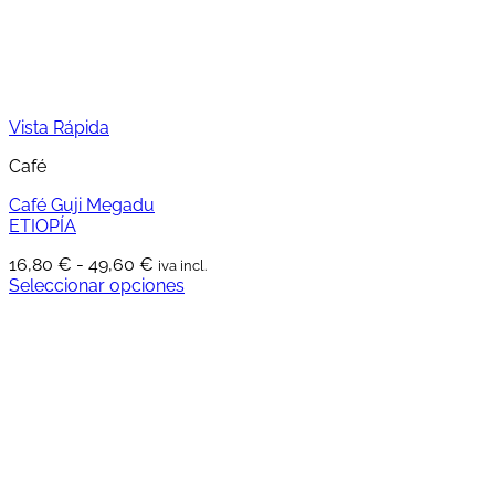
en
la
página
de
producto
Vista Rápida
Café
Café Guji Megadu
ETIOPÍA
Rango
16,80
€
-
49,60
€
iva incl.
de
Seleccionar opciones
Este
precios:
producto
desde
tiene
16,80 €
múltiples
hasta
variantes.
49,60 €
Las
opciones
se
pueden
elegir