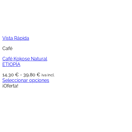
en
la
página
de
producto
Vista Rápida
Café
Café Kokose Natural
ETIOPÍA
Rango
14,30
€
-
39,80
€
iva incl.
de
Seleccionar opciones
Este
precios:
¡Oferta!
producto
desde
tiene
14,30 €
múltiples
hasta
variantes.
39,80 €
Las
opciones
se
pueden