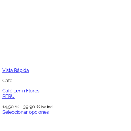
variantes.
36,75 €
Las
opciones
se
pueden
elegir
en
la
página
de
producto
Vista Rápida
Café
Café Lenin Flores
PERÚ
Rango
14,50
€
-
39,90
€
iva incl.
de
Seleccionar opciones
Este
precios:
producto
desde
tiene
14,50 €