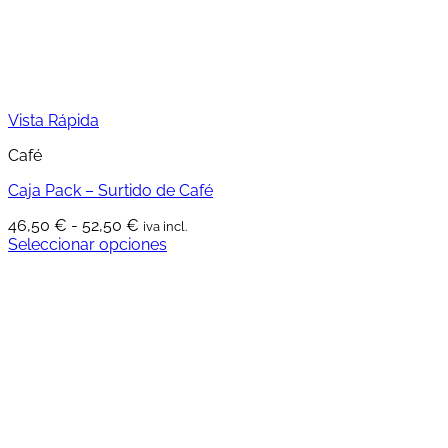
Vista Rápida
Café
Caja Pack – Surtido de Café
Rango
46,50
€
-
52,50
€
iva incl.
de
Seleccionar opciones
Este
precios:
producto
desde
tiene
46,50 €
múltiples
hasta
variantes.
52,50 €
Las
opciones
se
pueden
elegir