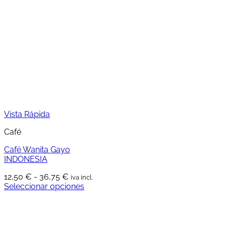
Vista Rápida
Café
Café Wanita Gayo
INDONESIA
Rango
12,50
€
-
36,75
€
iva incl.
de
Seleccionar opciones
Este
precios:
producto
desde
tiene
12,50 €
múltiples
hasta