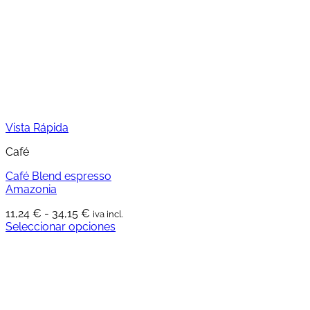
Vista Rápida
Café
Café Blend espresso
Amazonia
Rango
11,24
€
-
34,15
€
iva incl.
de
Seleccionar opciones
Este
precios:
producto
desde
tiene
11,24 €
múltiples
hasta
variantes.
34,15 €
Las