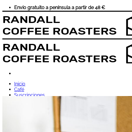
Saltar
Envío gratuito a península a partir de 48 €
al
contenido
Inicio
Café
Suscripciones
Accesorios
Cursos
Sobre Nosotros
Wholesale
Historia
Eventos