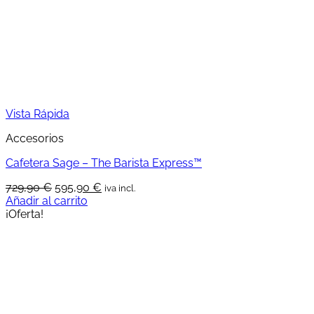
elegir
en
la
página
de
producto
Vista Rápida
Accesorios
Cafetera Sage – The Barista Express™
El
El
729,90
€
595,90
€
iva incl.
precio
precio
Añadir al carrito
original
actual
¡Oferta!
era:
es:
729,90 €.
595,90 €.