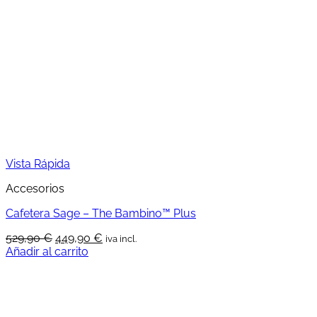
Las
opciones
se
pueden
elegir
en
la
página
de
producto
Vista Rápida
Accesorios
Cafetera Sage – The Bambino™ Plus
El
El
529,90
€
449,90
€
iva incl.
precio
precio
Añadir al carrito
original
actual
era:
es:
529,90 €.
449,90 €.