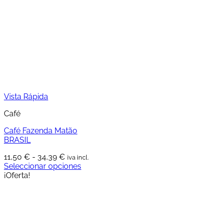
opciones
se
pueden
elegir
en
la
página
de
producto
Vista Rápida
Café
Café Fazenda Matão
BRASIL
Rango
11,50
€
-
34,39
€
iva incl.
de
Seleccionar opciones
Este
precios:
¡Oferta!
producto
desde
tiene
11,50 €
múltiples
hasta
variantes.
34,39 €