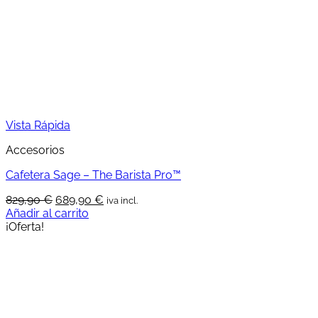
Vista Rápida
Accesorios
Cafetera Sage – The Barista Pro™
El
El
829,90
€
689,90
€
iva incl.
precio
precio
Añadir al carrito
original
actual
¡Oferta!
era:
es:
829,90 €.
689,90 €.