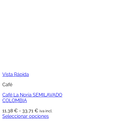
múltiples
hasta
variantes.
39,90 €
Las
opciones
se
pueden
elegir
en
la
página
de
producto
Vista Rápida
Café
Café La Noria SEMILAVADO
COLOMBIA
Rango
11,38
€
-
33,71
€
iva incl.
de
Seleccionar opciones
Este
precios:
producto
desde