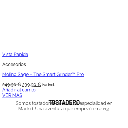
Vista Rápida
Accesorios
Molino Sage – The Smart Grinder™ Pro
El
El
249,90
€
239,90
€
iva incl.
precio
precio
Añadir al carrito
original
actual
VER MÁS
era:
es:
TOSTADERO
Somos tostadores de café de especialidad en
249,90 €.
239,90 €.
Madrid. Una aventura que empezó en 2013.