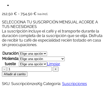
Rango
212,50
€
-
754,50
€
iva incl.
de
SELECCIONA TU SUSCRIPCIÓN MENSUAL ACORDE A
precios:
TUS NECESIDADES
desde
La suscripción incluye el café y el transporte durante la
212,50 €
duración completa de la suscripción que se elija. Disfruta
hasta
de recibir tu café de especialidad recién tostado en casa
754,50 €
sin preocupaciones.
Duración
Molienda
tueste
Limpiar
Suscripción
2x1Kg/mes
Añadir al carrito
cantidad
SKU:
Suscripción2x1Kg
Categoría:
Suscripciones