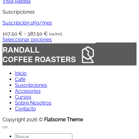
Vista Rápida
Suscripciones
Suscripción 1Kg/mes
Rango
107,50
€
-
387,50
€
iva incl.
de
Seleccionar opciones
Este
precios:
producto
desde
tiene
107,50 €
múltiples
hasta
variantes.
387,50 €
Inicio
Las
Café
opciones
Suscripciones
se
Accesorios
pueden
Cursos
elegir
Sobre Nosotros
en
Contacto
la
página
Copyright 2026 ©
Flatsome Theme
de
producto
Buscar