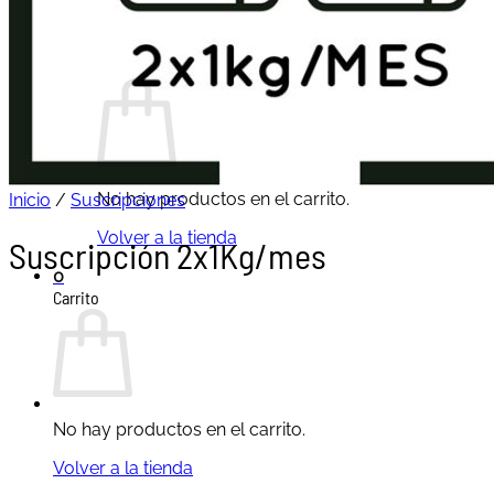
Buscar
por:
Carrito /
0,00
€
0
No hay productos en el carrito.
Inicio
/
Suscripciones
Volver a la tienda
Suscripción 2x1Kg/mes
0
Carrito
No hay productos en el carrito.
Volver a la tienda