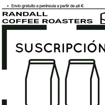
Saltar
Envío gratuito a península a partir de 48 €
al
contenido
Inicio
Café
Suscripciones
Accesorios
Cursos
Sobre Nosotros
Wholesale
Historia
Eventos
Contacto