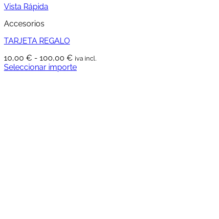
Vista Rápida
Accesorios
TARJETA REGALO
Rango
10,00
€
-
100,00
€
iva incl.
de
Seleccionar importe
Este
precios:
producto
desde
tiene
10,00 €
múltiples
hasta
variantes.
100,00 €
Las
opciones
se
pueden
elegir
en
la
página
de
producto