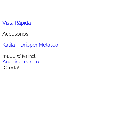
página
de
producto
Vista Rápida
Accesorios
Kalita – Dripper Metalico
49,00
€
iva incl.
Añadir al carrito
¡Oferta!