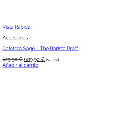
Vista Rápida
Accesorios
Cafetera Sage – The Barista Pro™
El
El
829,90
€
689,90
€
iva incl.
precio
precio
Añadir al carrito
original
actual
era:
es:
829,90 €.
689,90 €.