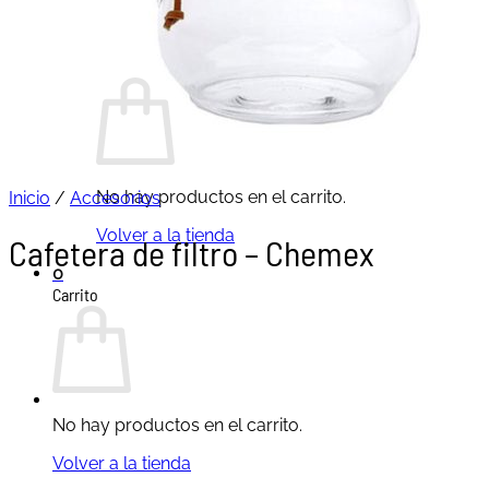
Buscar
por:
Carrito /
0,00
€
0
No hay productos en el carrito.
Inicio
/
Accesorios
Volver a la tienda
Cafetera de filtro – Chemex
0
Carrito
No hay productos en el carrito.
Volver a la tienda