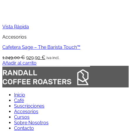
Vista Rápida
Accesorios
Cafetera Sage – The Barista Touch™
El
El
1.249,00
€
929,90
€
iva incl.
precio
precio
Añadir al carrito
original
actual
era:
es:
1.249,00 €.
929,90 €.
Inicio
Café
Suscripciones
Accesorios
Cursos
Sobre Nosotros
Contacto