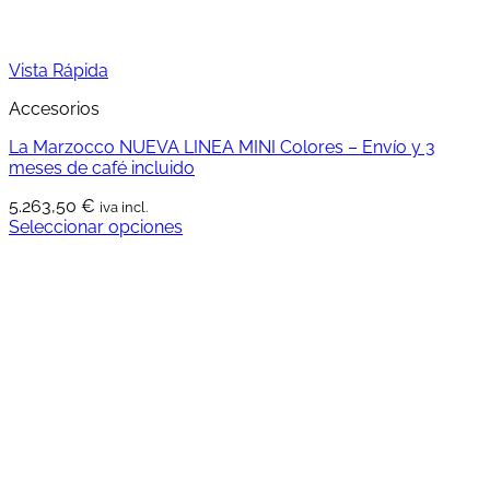
Vista Rápida
Accesorios
La Marzocco NUEVA LINEA MINI Colores – Envío y 3
meses de café incluido
5.263,50
€
iva incl.
Seleccionar opciones
Este
producto
tiene
múltiples
variantes.
Las
opciones
se
pueden
elegir
en
la