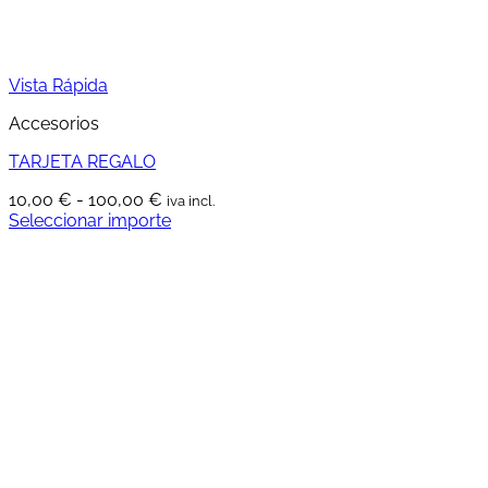
página
de
producto
Vista Rápida
Accesorios
TARJETA REGALO
Rango
10,00
€
-
100,00
€
iva incl.
de
Seleccionar importe
Este
precios:
producto
desde
tiene
10,00 €
múltiples
hasta
variantes.
100,00 €
Las
opciones
se
pueden
elegir
en
la