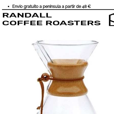
Saltar
Envío gratuito a península a partir de 48 €
al
contenido
Inicio
Café
Suscripciones
Accesorios
Cursos
Sobre Nosotros
Wholesale
Historia
Eventos
Contacto