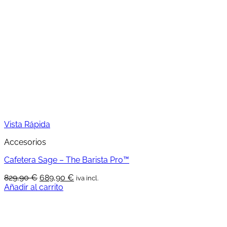
Vista Rápida
Accesorios
Cafetera Sage – The Barista Pro™
El
El
829,90
€
689,90
€
iva incl.
precio
precio
Añadir al carrito
original
actual
era:
es:
829,90 €.
689,90 €.