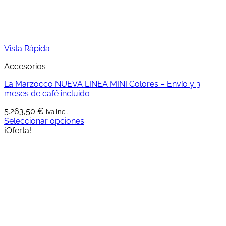
Vista Rápida
Accesorios
La Marzocco NUEVA LINEA MINI Colores – Envío y 3
meses de café incluido
5.263,50
€
iva incl.
Seleccionar opciones
Este
¡Oferta!
producto
tiene
múltiples
variantes.
Las
opciones
se
pueden
elegir
en