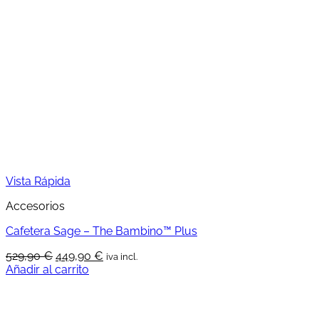
Vista Rápida
Accesorios
Cafetera Sage – The Bambino™ Plus
El
El
529,90
€
449,90
€
iva incl.
precio
precio
Añadir al carrito
original
actual
era:
es:
529,90 €.
449,90 €.