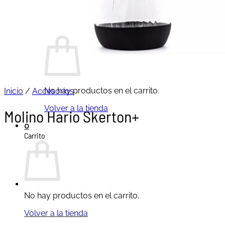
Buscar
por:
Carrito /
0,00
€
0
No hay productos en el carrito.
Inicio
/
Accesorios
Volver a la tienda
Molino Hario Skerton+
0
Carrito
No hay productos en el carrito.
Volver a la tienda