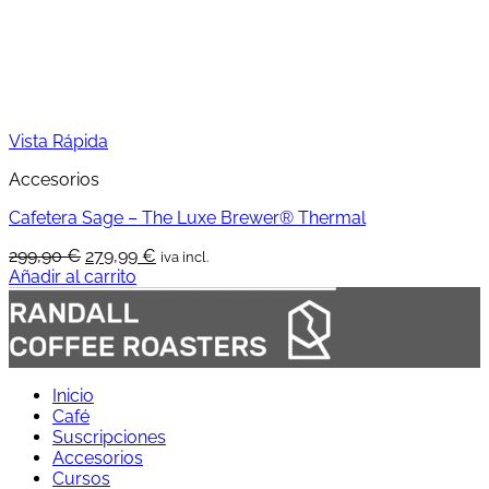
la
página
de
producto
Vista Rápida
Accesorios
Cafetera Sage – The Luxe Brewer® Thermal
El
El
299,90
€
279,99
€
iva incl.
precio
precio
Añadir al carrito
original
actual
era:
es:
299,90 €.
279,99 €.
Inicio
Café
Suscripciones
Accesorios
Cursos