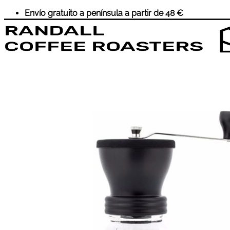
Saltar
Envío gratuito a península a partir de 48 €
al
contenido
Inicio
Café
Suscripciones
Accesorios
Cursos
Sobre Nosotros
Wholesale
Historia
Eventos
Contacto