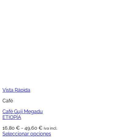
producto
desde
tiene
11,38 €
múltiples
hasta
variantes.
33,71 €
Las
opciones
se
pueden
elegir
en
la
página
de
producto
Vista Rápida
Café
Café Guji Megadu
ETIOPÍA
Rango
16,80
€
-
49,60
€
iva incl.
de
Seleccionar opciones