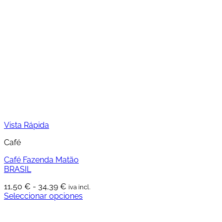
múltiples
hasta
variantes.
100,00 €
Las
opciones
se
pueden
elegir
en
la
página
de
producto
Vista Rápida
Café
Café Fazenda Matão
BRASIL
Rango
11,50
€
-
34,39
€
iva incl.
de
Seleccionar opciones
Este
precios:
producto
desde