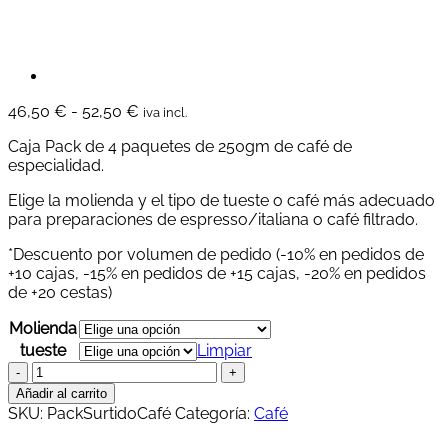
Rango
46,50
€
-
52,50
€
iva incl.
de
Caja Pack de 4 paquetes de 250gm de café de
precios:
especialidad.
desde
46,50 €
Elige la molienda y el tipo de tueste o café más adecuado
hasta
para preparaciones de espresso/italiana o café filtrado.
52,50 €
*Descuento por volumen de pedido (-10% en pedidos de
+10 cajas, -15% en pedidos de +15 cajas, -20% en pedidos
de +20 cestas)
Molienda
tueste
Limpiar
Caja
Pack
Añadir al carrito
-
SKU:
PackSurtidoCafé
Categoría:
Café
Surtido
de