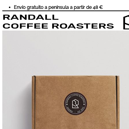
Saltar
Envío gratuito a península a partir de 48 €
al
contenido
Inicio
Café
Suscripciones
Accesorios
Cursos
Sobre Nosotros
Wholesale
Historia
Eventos
Contacto