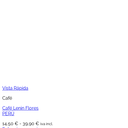
Este
precios:
producto
desde
tiene
16,80 €
múltiples
hasta
variantes.
49,60 €
Las
opciones
se
pueden
elegir
en
la
página
de
producto
Vista Rápida
Café
Café Lenin Flores
PERÚ
Rango
14,50
€
-
39,90
€
iva incl.