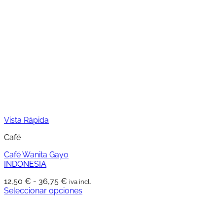
variantes.
35,90 €
Las
opciones
se
pueden
elegir
en
la
página
de
producto
Vista Rápida
Café
Café Wanita Gayo
INDONESIA
Rango
12,50
€
-
36,75
€
iva incl.
de
Seleccionar opciones
Este
precios:
producto
desde
tiene
12,50 €