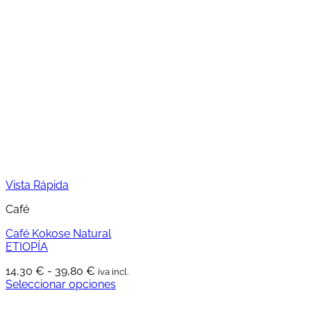
tiene
11,50 €
múltiples
hasta
variantes.
34,39 €
Las
opciones
se
pueden
elegir
en
la
página
de
producto
Vista Rápida
Café
Café Kokose Natural
ETIOPÍA
Rango
14,30
€
-
39,80
€
iva incl.
de
Seleccionar opciones
Este
precios:
producto
desde