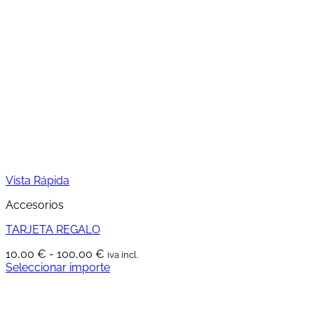
múltiples
hasta
variantes.
36,75 €
Las
opciones
se
pueden
elegir
en
la
página
de
producto
Vista Rápida
Accesorios
TARJETA REGALO
Rango
10,00
€
-
100,00
€
iva incl.
de
Seleccionar importe
Este
precios:
producto
desde
tiene
10,00 €