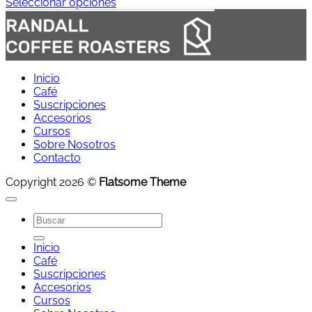
de
Seleccionar opciones
Este
precios:
producto
desde
tiene
14,50 €
múltiples
hasta
variantes.
39,90 €
Inicio
Las
Café
opciones
Suscripciones
se
Accesorios
pueden
Cursos
elegir
Sobre Nosotros
en
Contacto
la
página
Copyright 2026 ©
Flatsome Theme
de
producto
Buscar
por:
Inicio
Café
Suscripciones
Accesorios
Cursos