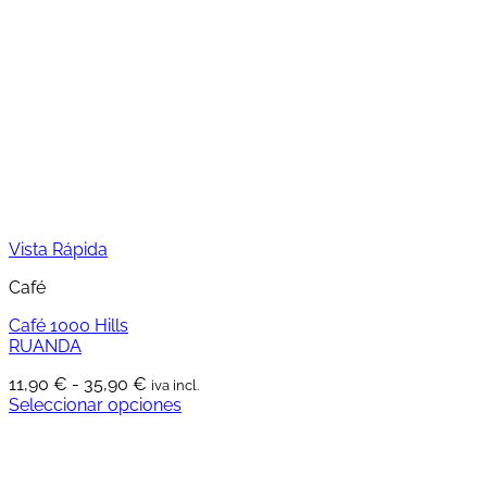
Vista Rápida
Café
Café 1000 Hills
RUANDA
Rango
11,90
€
-
35,90
€
iva incl.
de
Seleccionar opciones
Este
precios:
producto
desde
tiene
11,90 €
múltiples
hasta