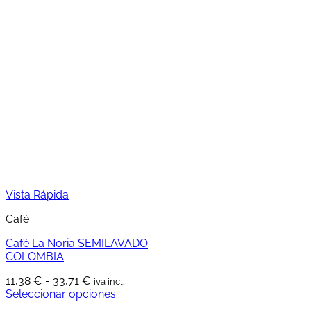
tiene
14,30 €
múltiples
hasta
variantes.
39,80 €
Las
opciones
se
pueden
elegir
en
la
página
de
producto
Vista Rápida
Café
Café La Noria SEMILAVADO
COLOMBIA
Rango
11,38
€
-
33,71
€
iva incl.
de
Seleccionar opciones
Este
precios: