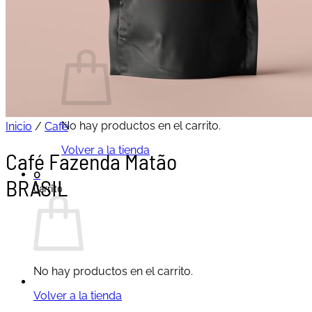
Buscar
por:
Carrito /
0,00
€
0
No hay productos en el carrito.
Inicio
/
Café
Volver a la tienda
Café Fazenda Matão
0
BRASIL
Carrito
No hay productos en el carrito.
Volver a la tienda