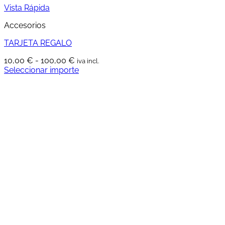
Vista Rápida
Accesorios
TARJETA REGALO
Rango
10,00
€
-
100,00
€
iva incl.
de
Seleccionar importe
Este
precios:
producto
desde
tiene
10,00 €
múltiples
hasta
variantes.
100,00 €
Las
opciones
se
pueden
elegir
en
la
página
de
producto