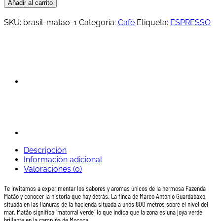
Fazenda
Añadir al carrito
Matão
BRASIL
SKU:
brasil-matao-1
Categoría:
Café
Etiqueta:
ESPRESSO
cantidad
Descripción
Información adicional
Valoraciones (0)
Te invitamos a experimentar los sabores y aromas únicos de la hermosa Fazenda
Matão y conocer la historia que hay detrás. La finca de Marco Antonio Guardabaxo,
situada en las llanuras de la hacienda situada a unos 800 metros sobre el nivel del
mar. Matão significa “matorral verde” lo que indica que la zona es una joya verde
brillante en la campiña de Mococa.