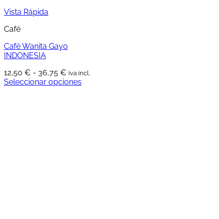
Vista Rápida
Café
Café Wanita Gayo
INDONESIA
Rango
12,50
€
-
36,75
€
iva incl.
de
Seleccionar opciones
Este
precios:
producto
desde
tiene
12,50 €
múltiples
hasta
variantes.
36,75 €
Las
opciones
se
pueden
elegir
en
la
página
de