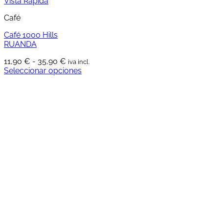
Vista Rápida
Café
Café 1000 Hills
RUANDA
Rango
11,90
€
-
35,90
€
iva incl.
de
Seleccionar opciones
Este
precios:
producto
desde
tiene
11,90 €
múltiples
hasta
variantes.
35,90 €
Las
opciones
se
pueden
elegir
en
la
página
de
producto