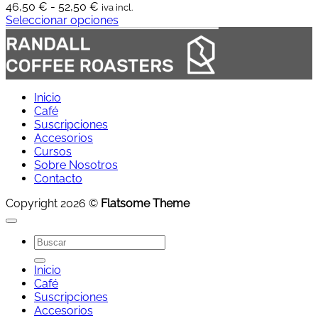
Rango
46,50
€
-
52,50
€
iva incl.
de
Seleccionar opciones
Este
precios:
producto
desde
tiene
46,50 €
múltiples
hasta
variantes.
52,50 €
Inicio
Las
Café
opciones
Suscripciones
se
Accesorios
pueden
Cursos
elegir
Sobre Nosotros
en
Contacto
la
página
Copyright 2026 ©
Flatsome Theme
de
producto
Buscar
por:
Inicio
Café
Suscripciones
Accesorios