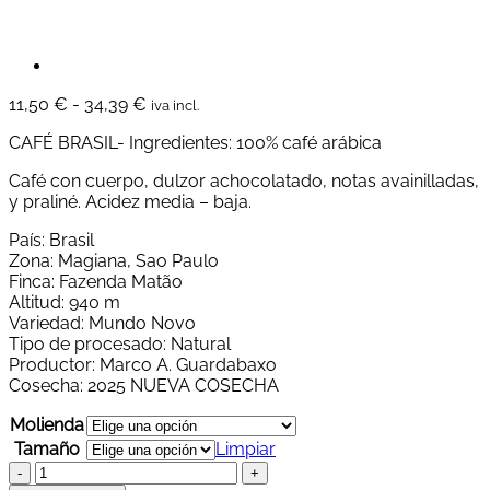
Rango
11,50
€
-
34,39
€
iva incl.
de
CAFÉ BRASIL- Ingredientes: 100% café arábica
precios:
desde
Café con cuerpo, dulzor achocolatado, notas avainilladas,
11,50 €
y praliné. Acidez media – baja.
hasta
34,39 €
País: Brasil
Zona: Magiana, Sao Paulo
Finca: Fazenda Matão
Altitud: 940 m
Variedad: Mundo Novo
Tipo de procesado: Natural
Productor: Marco A. Guardabaxo
Cosecha: 2025 NUEVA COSECHA
Molienda
Tamaño
Limpiar
Café