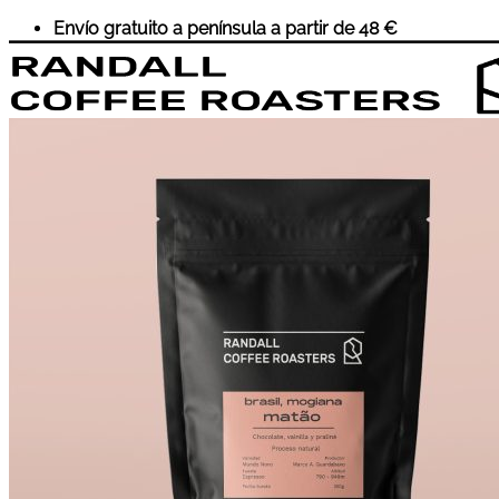
Saltar
Envío gratuito a península a partir de 48 €
al
contenido
Inicio
Café
Suscripciones
Accesorios
Cursos
Sobre Nosotros
Wholesale
Historia
Eventos
Contacto