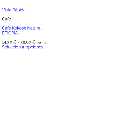
producto
Vista Rápida
Café
Café Kokose Natural
ETIOPÍA
Rango
14,30
€
-
39,80
€
iva incl.
de
Seleccionar opciones
Este
precios:
producto
desde
tiene
14,30 €
múltiples
hasta
variantes.
39,80 €
Las
opciones
se
pueden
elegir
en
la
página
de