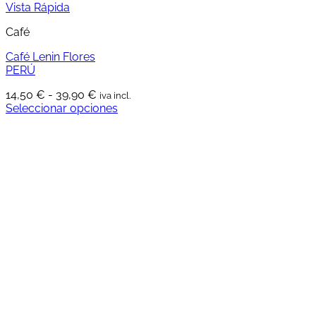
Vista Rápida
Café
Café Lenin Flores
PERÚ
Rango
14,50
€
-
39,90
€
iva incl.
de
Seleccionar opciones
Este
precios:
producto
desde
tiene
14,50 €
múltiples
hasta
variantes.
39,90 €
Las
opciones
se
pueden
elegir
en
la
página
de
producto