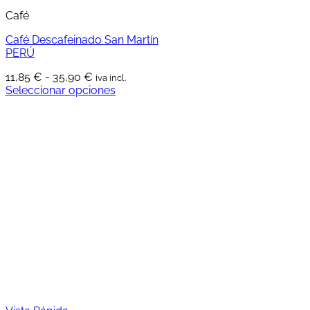
Café
Café Descafeinado San Martín
PERÚ
Rango
11,85
€
-
35,90
€
iva incl.
de
Seleccionar opciones
Este
precios:
producto
desde
tiene
11,85 €
múltiples
hasta
variantes.
35,90 €
Las
opciones
se
pueden
elegir
en
la
página
de
producto